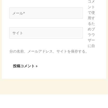
*
コメ
ント
メ
で使
ー
用す
ル
るた
*
めブ
サ
ラウ
イ
ザー
ト
に自
分の名前、メールアドレス、サイトを保存する。