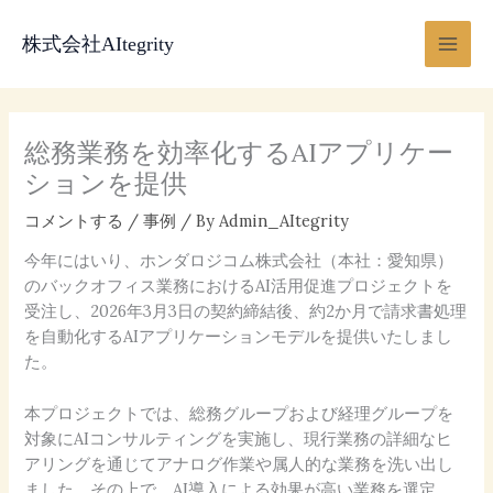
内
Main
容
株式会社AItegrity
Men
を
ス
キ
ッ
総務業務を効率化するAIアプリケー
プ
ションを提供
コメントする
/
事例
/ By
Admin_AItegrity
今年にはいり、ホンダロジコム株式会社（本社：愛知県）
のバックオフィス業務におけるAI活用促進プロジェクトを
受注し、2026年3月3日の契約締結後、約2か月で請求書処理
を自動化するAIアプリケーションモデルを提供いたしまし
た。
本プロジェクトでは、総務グループおよび経理グループを
対象にAIコンサルティングを実施し、現行業務の詳細なヒ
アリングを通じてアナログ作業や属人的な業務を洗い出し
ました。その上で、AI導入による効果が高い業務を選定