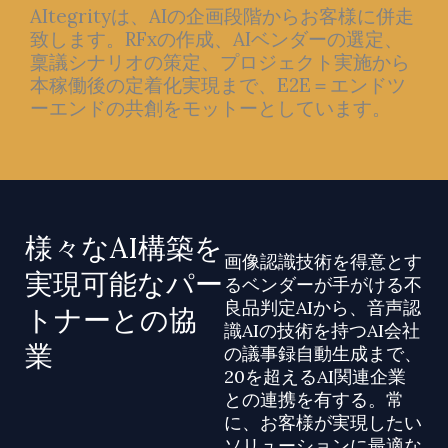
AItegrityは、AIの企画段階からお客様に併走
致します。RFxの作成、AIベンダーの選定、
稟議シナリオの策定、プロジェクト実施から
本稼働後の定着化実現まで、E2E＝
エンドツ
ーエンドの共創をモットーとしています。
様々なAI構築を
画像認識技術を得意とす
実現可能なパー
るベンダーが手がける不
良品判定AIから、音声認
トナーとの協
識AIの技術を持つAI会社
業
の議事録自動生成まで、
20を超えるAI関連企業
との連携を有する。常
に、お客様が実現したい
ソリューションに最適な