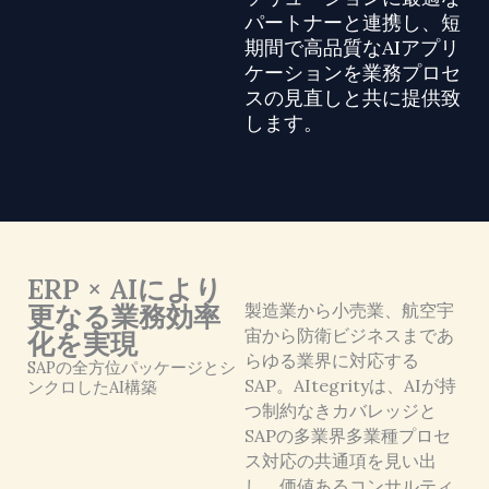
パートナーと連携し、短
期間で高品質なAIアプリ
ケーションを業務プロセ
スの見直しと共に提供致
します。
ERP × AIにより
更なる業務効率
製造業から小売業、航空宇
宙から防衛ビジネスまであ
化を実現
らゆる業界に対応する
SAPの全方位パッケージとシ
SAP。AItegrityは、AIが持
ンクロしたAI構築
つ制約なきカバレッジと
SAPの多業界多業種プロセ
ス対応の共通項を見い出
し、価値あるコンサルティ