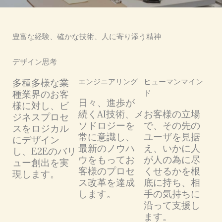
豊富な経験、確かな技術、人に寄り添う精神
デザイン思考
多種多様な業
エンジニアリング
ヒューマンマイン
種業界のお客
ド
日々、進歩が
様に対し、ビ
続くAI技術、メ
お客様の立場
ジネスプロセ
ソドロジーを
で、その先の
スをロジカル
常に意識し、
ユーザを見据
にデザイン
最新のノウハ
え、いかに人
し、E2Eのバリ
ウをもってお
が人の為に尽
ュー創出を実
客様のプロセ
くせるかを根
現します。
ス改革を達成
底に持ち、相
します。
手の気持ちに
沿って支援し
ます。