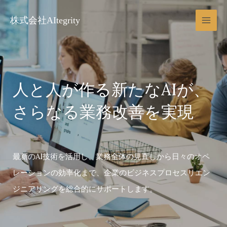
内
Main
容
株式会社AItegrity
Men
を
ス
キ
ッ
プ
人と人が作る新たなAIが、
さらなる業務改善を実現
最新のAI技術を活用し、業務全体の見直しから日々のオペ
レーションの効率化まで、企業のビジネスプロセスリエン
ジニアリングを総合的にサポートします。