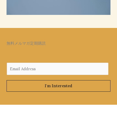
無料メルマガ定期購読
E
m
a
i
I'm Interested
l
*