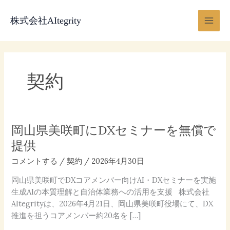
内
Main
容
株式会社AItegrity
Men
を
ス
キ
ッ
契約
プ
岡山県美咲町にDXセミナーを無償で
岡
山
提供
県
コメントする
/
契約
/
2026年4月30日
美
咲
岡山県美咲町でDXコアメンバー向けAI・DXセミナーを実施
町
生成AIの本質理解と自治体業務への活用を支援 株式会社
に
AItegrityは、2026年4月21日、岡山県美咲町役場にて、DX
DX
推進を担うコアメンバー約20名を […]
セ