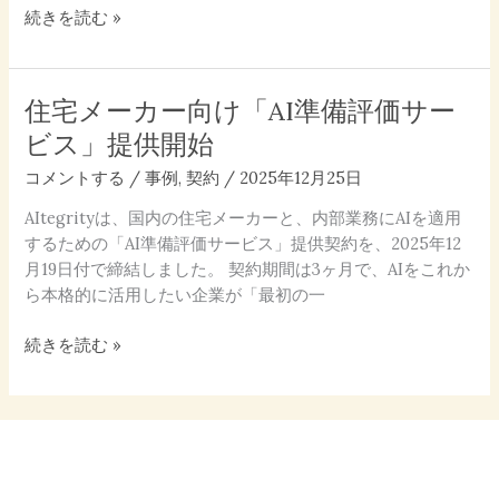
ミ
続きを読む »
ナ
ー
を
住宅メーカー向け「AI準備評価サー
住
無
宅
償
ビス」提供開始
メ
で
コメントする
/
事例
,
契約
/
2025年12月25日
ー
提
カ
供
AItegrityは、国内の住宅メーカーと、内部業務にAIを適用
ー
するための「AI準備評価サービス」提供契約を、2025年12
向
月19日付で締結しました。 契約期間は3ヶ月で、AIをこれか
け
ら本格的に活用したい企業が「最初の一
「AI
準
続きを読む »
備
評
価
サ
ー
ビ